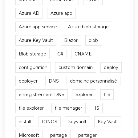
Azure AD
Azure app
Azure app service
Azure blob storage
Azure Key Vault
Blazor
blob
Blob storage
C#
CNAME
configuration
custom domain
deploy
deployer
DNS
domaine personnalisé
enregistrement DNS
explorer
file
file explorer
file manager
IIS
install
IONOS
keyvault
Key Vault
Microsoft
partage
partager