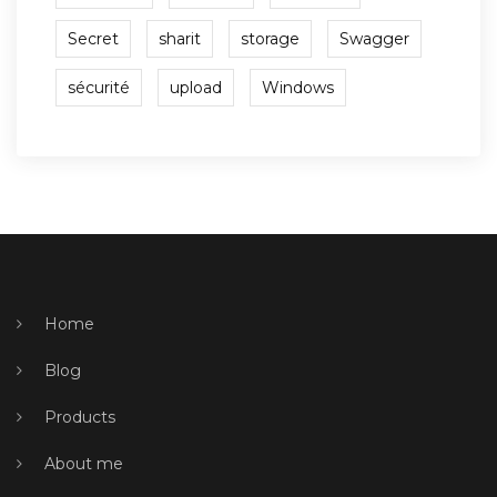
Secret
sharit
storage
Swagger
sécurité
upload
Windows
Home
Blog
Products
About me