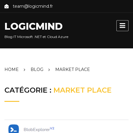
Skip
team@logicmind.fr
to
content
LOGICMIND
Blog IT Microsoft .NET et Cloud Azure
HOME
BLOG
MARKET PLACE
CATÉGORIE :
MARKET PLACE