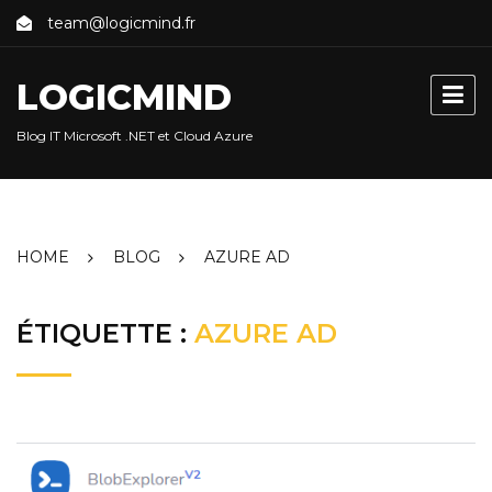
Skip
team@logicmind.fr
to
content
LOGICMIND
Blog IT Microsoft .NET et Cloud Azure
HOME
BLOG
AZURE AD
ÉTIQUETTE :
AZURE AD