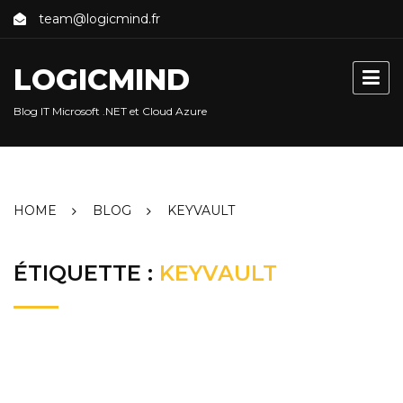
Skip
team@logicmind.fr
to
content
LOGICMIND
Blog IT Microsoft .NET et Cloud Azure
HOME
BLOG
KEYVAULT
ÉTIQUETTE :
KEYVAULT