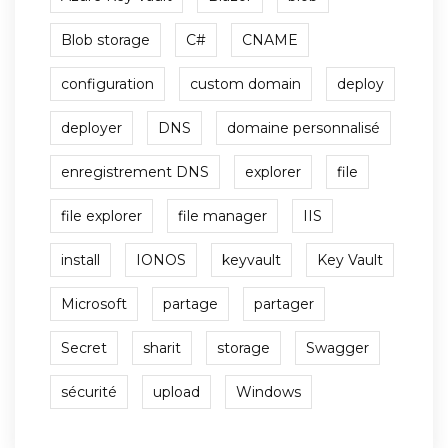
Blob storage
C#
CNAME
configuration
custom domain
deploy
deployer
DNS
domaine personnalisé
enregistrement DNS
explorer
file
file explorer
file manager
IIS
install
IONOS
keyvault
Key Vault
Microsoft
partage
partager
Secret
sharit
storage
Swagger
sécurité
upload
Windows