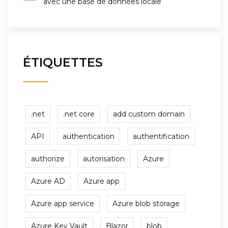
avec une base de données locale
ÉTIQUETTES
.net
.net core
add custom domain
API
authentication
authentification
authorize
autorisation
Azure
Azure AD
Azure app
Azure app service
Azure blob storage
Azure Key Vault
Blazor
blob