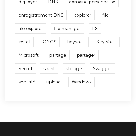
deployer
DNS
domaine personnalisé
enregistrement DNS
explorer
file
file explorer
file manager
IIS
install
IONOS
keyvault
Key Vault
Microsoft
partage
partager
Secret
sharit
storage
Swagger
sécurité
upload
Windows