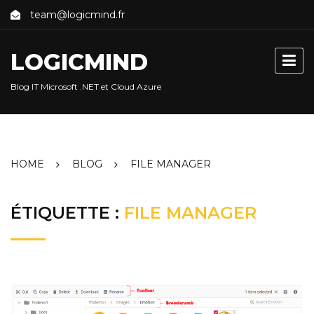
Skip
team@logicmind.fr
to
content
LOGICMIND
Blog IT Microsoft .NET et Cloud Azure
HOME
BLOG
FILE MANAGER
ÉTIQUETTE :
FILE MANAGER