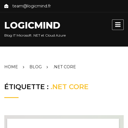
Skip
team@logicmind.fr
to
content
LOGICMIND
Blog IT Microsoft .NET et Cloud Azure
HOME
BLOG
.NET CORE
ÉTIQUETTE :
.NET CORE