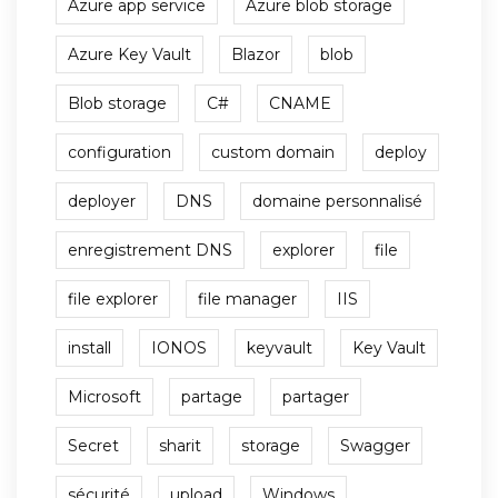
Azure app service
Azure blob storage
Azure Key Vault
Blazor
blob
Blob storage
C#
CNAME
configuration
custom domain
deploy
deployer
DNS
domaine personnalisé
enregistrement DNS
explorer
file
file explorer
file manager
IIS
install
IONOS
keyvault
Key Vault
Microsoft
partage
partager
Secret
sharit
storage
Swagger
sécurité
upload
Windows