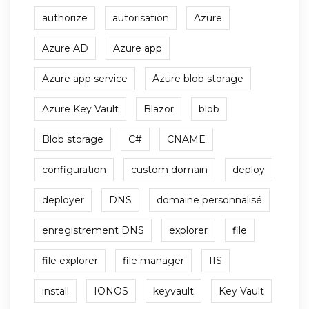
authorize
autorisation
Azure
Azure AD
Azure app
Azure app service
Azure blob storage
Azure Key Vault
Blazor
blob
Blob storage
C#
CNAME
configuration
custom domain
deploy
deployer
DNS
domaine personnalisé
enregistrement DNS
explorer
file
file explorer
file manager
IIS
install
IONOS
keyvault
Key Vault