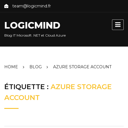
Skip
team@logicmind.fr
to
content
LOGICMIND
Blog IT Microsoft .NET et Cloud Azure
HOME
BLOG
AZURE STORAGE ACCOUNT
ÉTIQUETTE :
AZURE STORAGE
ACCOUNT