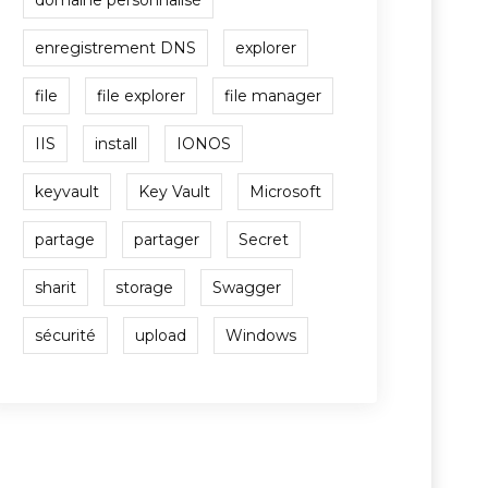
domaine personnalisé
enregistrement DNS
explorer
file
file explorer
file manager
IIS
install
IONOS
keyvault
Key Vault
Microsoft
partage
partager
Secret
sharit
storage
Swagger
sécurité
upload
Windows