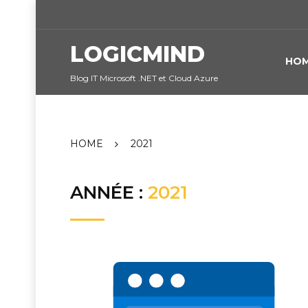
Skip
to
content
LOGICMIND
HO
Blog IT Microsoft .NET et Cloud Azure
HOME
2021
ANNÉE :
2021