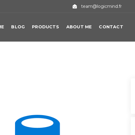
team@logicmind.fr
ME
BLOG
PRODUCTS
ABOUT ME
CONTACT