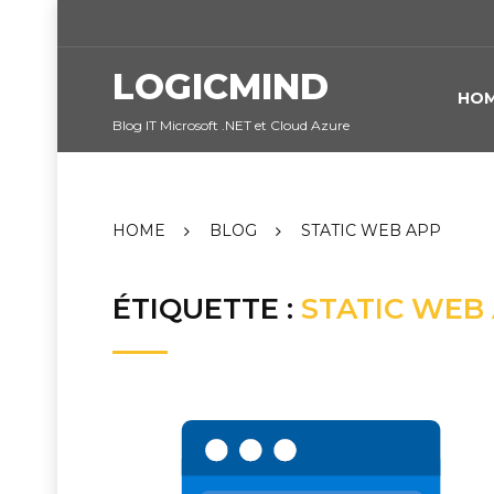
Skip
to
content
LOGICMIND
HO
Blog IT Microsoft .NET et Cloud Azure
HOME
BLOG
STATIC WEB APP
ÉTIQUETTE :
STATIC WEB