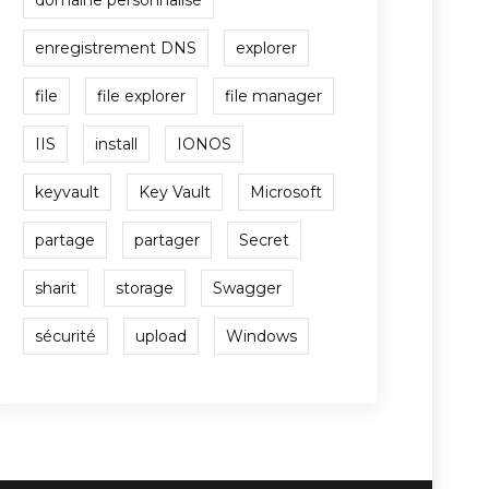
domaine personnalisé
enregistrement DNS
explorer
file
file explorer
file manager
IIS
install
IONOS
keyvault
Key Vault
Microsoft
partage
partager
Secret
sharit
storage
Swagger
sécurité
upload
Windows