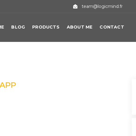
team@logicmind.fr
ME
BLOG
PRODUCTS
ABOUT ME
CONTACT
 APP