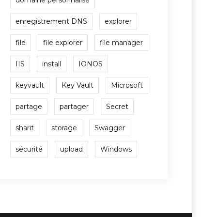
domaine personnalisé
enregistrement DNS
explorer
file
file explorer
file manager
IIS
install
IONOS
keyvault
Key Vault
Microsoft
partage
partager
Secret
sharit
storage
Swagger
sécurité
upload
Windows