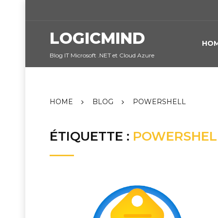
Skip
to
content
LOGICMIND
HO
Blog IT Microsoft .NET et Cloud Azure
HOME
BLOG
POWERSHELL
ÉTIQUETTE :
POWERSHEL