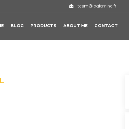
team@logicmind.fr
ME
BLOG
PRODUCTS
ABOUT ME
CONTACT
L