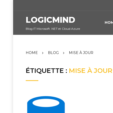
Skip
to
content
LOGICMIND
HO
Blog IT Microsoft .NET et Cloud Azure
HOME
BLOG
MISE À JOUR
ÉTIQUETTE :
MISE À JOUR