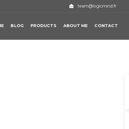
team@logicmind.fr
ME
BLOG
PRODUCTS
ABOUT ME
CONTACT