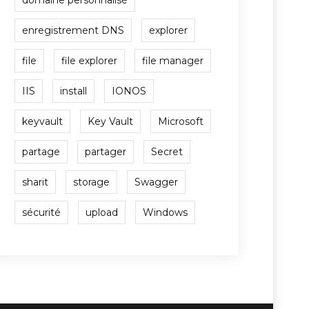
domaine personnalisé
enregistrement DNS
explorer
file
file explorer
file manager
IIS
install
IONOS
keyvault
Key Vault
Microsoft
partage
partager
Secret
sharit
storage
Swagger
sécurité
upload
Windows