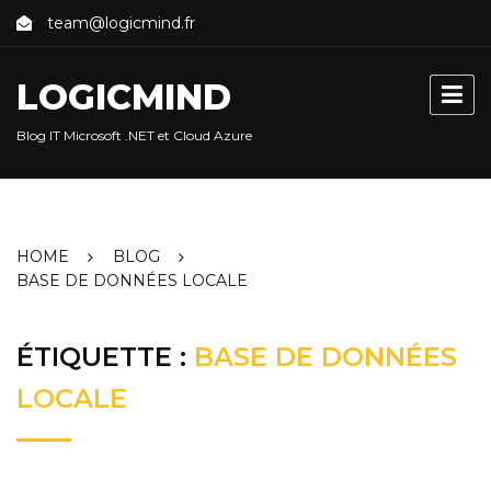
Skip
team@logicmind.fr
to
content
LOGICMIND
Blog IT Microsoft .NET et Cloud Azure
HOME
BLOG
BASE DE DONNÉES LOCALE
ÉTIQUETTE :
BASE DE DONNÉES
LOCALE