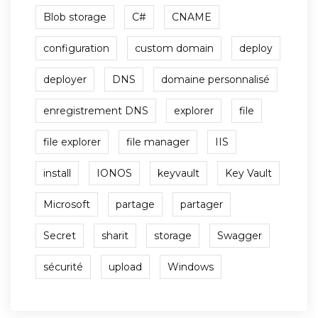
Blob storage
C#
CNAME
configuration
custom domain
deploy
deployer
DNS
domaine personnalisé
enregistrement DNS
explorer
file
file explorer
file manager
IIS
install
IONOS
keyvault
Key Vault
Microsoft
partage
partager
Secret
sharit
storage
Swagger
sécurité
upload
Windows