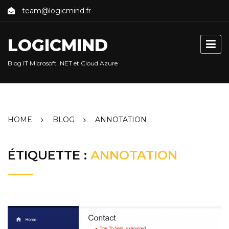
Skip
team@logicmind.fr
to
content
LOGICMIND
Blog IT Microsoft .NET et Cloud Azure
HOME
BLOG
ANNOTATION
ÉTIQUETTE :
ANNOTATION