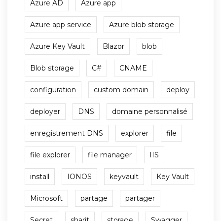
Azure AD
Azure app
Azure app service
Azure blob storage
Azure Key Vault
Blazor
blob
Blob storage
C#
CNAME
configuration
custom domain
deploy
deployer
DNS
domaine personnalisé
enregistrement DNS
explorer
file
file explorer
file manager
IIS
install
IONOS
keyvault
Key Vault
Microsoft
partage
partager
Secret
sharit
storage
Swagger