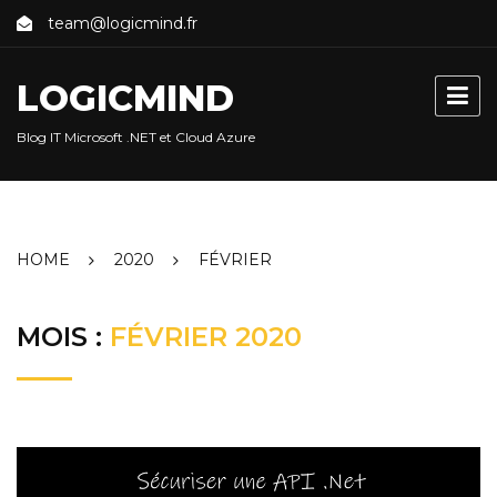
Skip
team@logicmind.fr
to
content
LOGICMIND
Blog IT Microsoft .NET et Cloud Azure
HOME
2020
FÉVRIER
MOIS :
FÉVRIER 2020