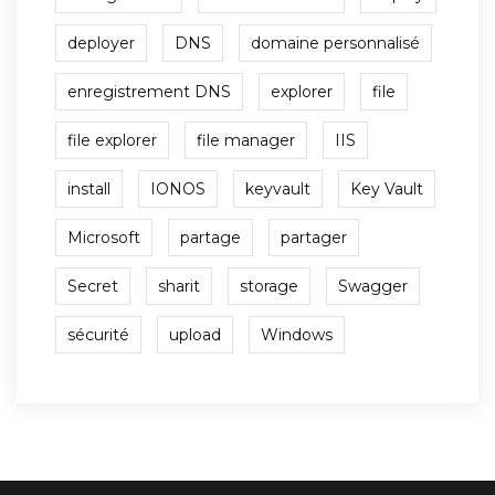
deployer
DNS
domaine personnalisé
enregistrement DNS
explorer
file
file explorer
file manager
IIS
install
IONOS
keyvault
Key Vault
Microsoft
partage
partager
Secret
sharit
storage
Swagger
sécurité
upload
Windows